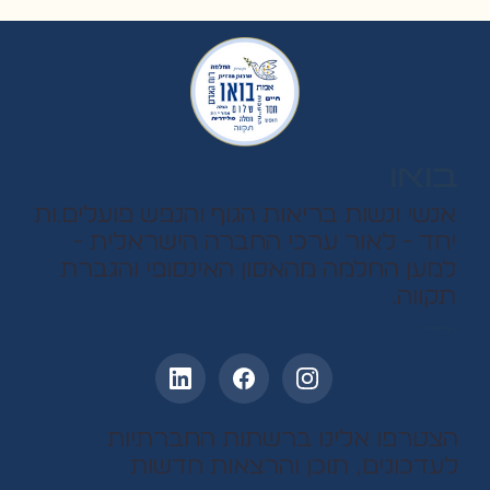
בואו
אנשי ונשות בריאות הגוף והנפש פועלים.ות
יחד - לאור ערכי החברה הישראלית -
למען החלמה מהאסון האינסופי והגברת
תקווה.
עקבו אחרינו
הצטרפו אלינו ברשתות החברתיות
לעדכונים, תוכן והרצאות חדשות