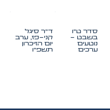
סדר ט"ו
ד"ר סיגל
בשבט -
קני-פז, ערב
נוטעים
יום הזיכרון
ערכים
תשפ"ו