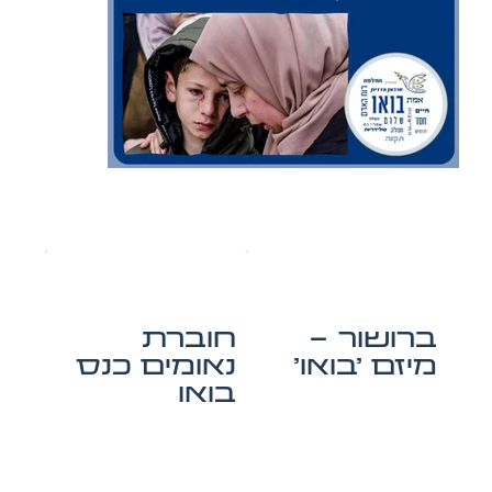
ברושור -
חוברת
מיזם 'בואו'
נאומים כנס
בואו