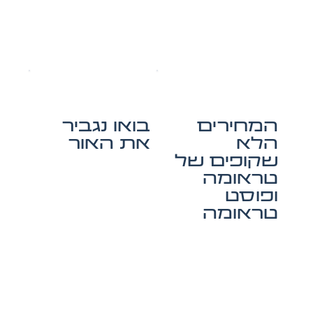
המחירים
בואו נגביר
הלא
את האור
שקופים של
טראומה
ופוסט
טראומה