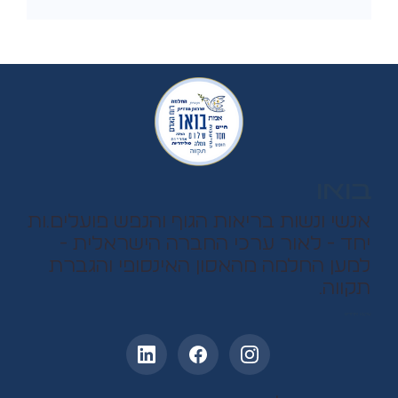
בואו
אנשי ונשות בריאות הגוף והנפש פועלים.ות
יחד - לאור ערכי החברה הישראלית -
למען החלמה מהאסון האינסופי והגברת
תקווה.
עקבו אחרינו