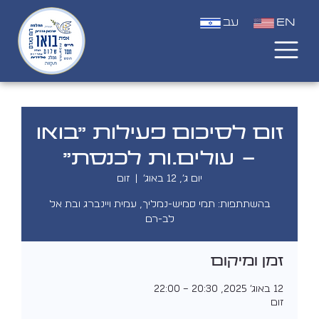
EN
עב
זום לסיכום פעילות "בואו
- עולים.ות לכנסת"
יום ג׳, 12 באוג׳
  |  
זום
בהשתתפות: תמי סמיש-נמליך, עמית ויינברג ובת אל
לב-רם
זמן ומיקום
12 באוג׳ 2025, 20:30 – 22:00
זום