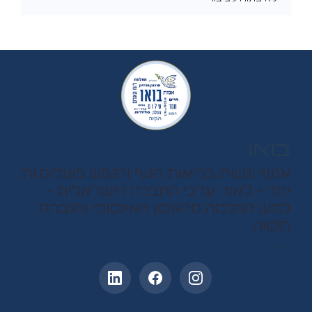
בואו
אנשי ונשות בריאות הגוף והנפש פועלים.ות
יחד - לאור ערכי החברה הישראלית -
למען החלמה מהאסון האינסופי והגברת
תקווה.
עקבו אחרינו