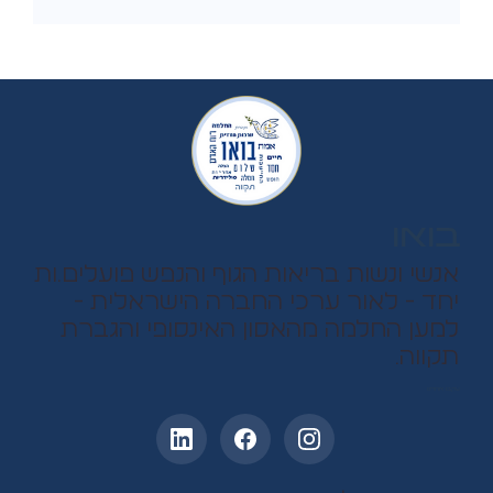
בואו
אנשי ונשות בריאות הגוף והנפש פועלים.ות
יחד - לאור ערכי החברה הישראלית -
למען החלמה מהאסון האינסופי והגברת
תקווה.
עקבו אחרינו