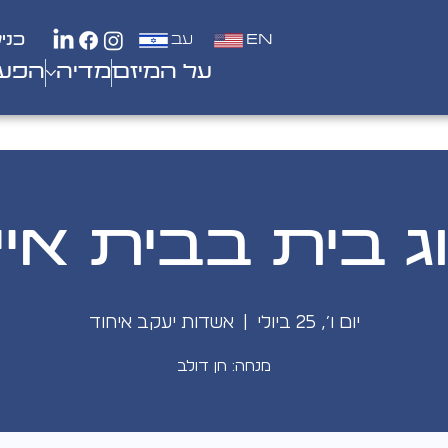
EN
עב
כני
על המיזם
מדיה
הפעי
ג בית בבית איי
יום ו׳, 25 ביולי
  |  
אשדות יעקב איחוד
מנחה: חן דולב