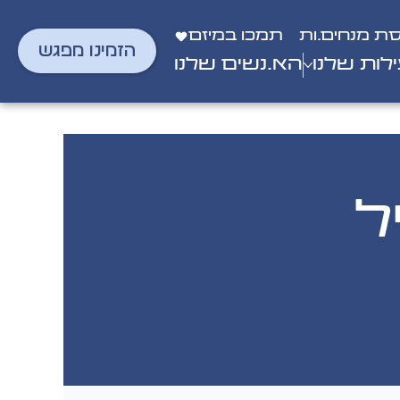
סת מנחים.ות
תמכו במיזם
הזמינו מפגש
לות שלנו
הא.נשים שלנו
ל