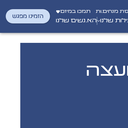
סת מנחים.ות
תמכו במיזם
הזמינו מפגש
לות שלנו
הא.נשים שלנו
עצה