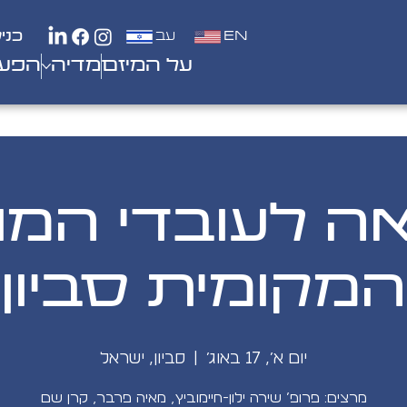
EN
עב
כני
על המיזם
מדיה
הפעי
ה לעובדי המו
המקומית סביון
יום א׳, 17 באוג׳
  |  
סביון, ישראל
מרצים: פרופ’ שירה ילון-חיימוביץ, מאיה פרבר, קרן שם