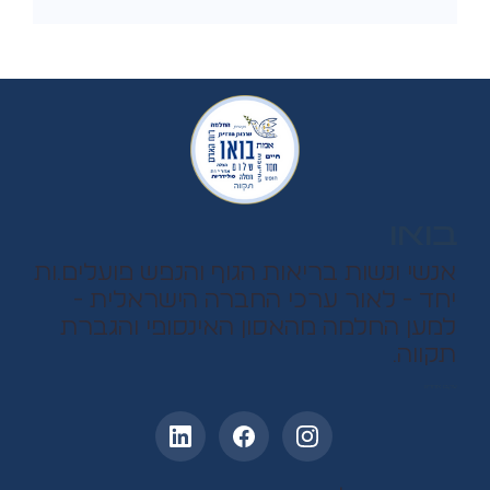
בואו
אנשי ונשות בריאות הגוף והנפש פועלים.ות
יחד - לאור ערכי החברה הישראלית -
למען החלמה מהאסון האינסופי והגברת
תקווה.
עקבו אחרינו