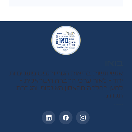
בואו
אנשי ונשות בריאות הגוף והנפש פועלים.ות
יחד - לאור ערכי החברה הישראלית -
למען החלמה מהאסון האינסופי והגברת
תקווה.
עקבו אחרינו