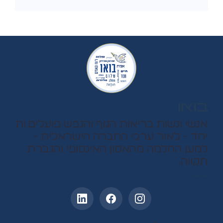
בואו
אנשי ונשות בריאות הגוף והנפש פועלים.ות
יחד - לאור ערכי החברה הישראלית -
למען החלמה מהאסון האינסופי והגברת
תקווה.
עקבו אחרינו