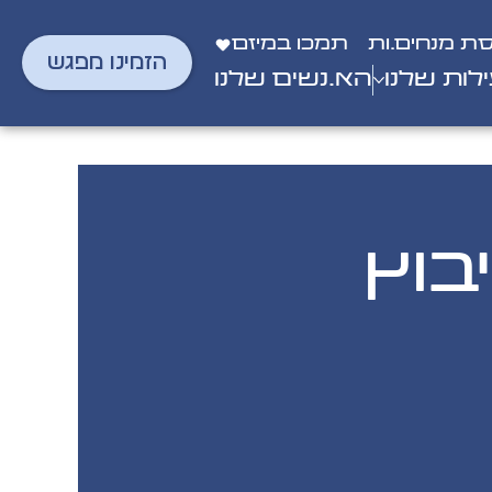
סת מנחים.ות
תמכו במיזם
הזמינו מפגש
לות שלנו
הא.נשים שלנו
בוץ