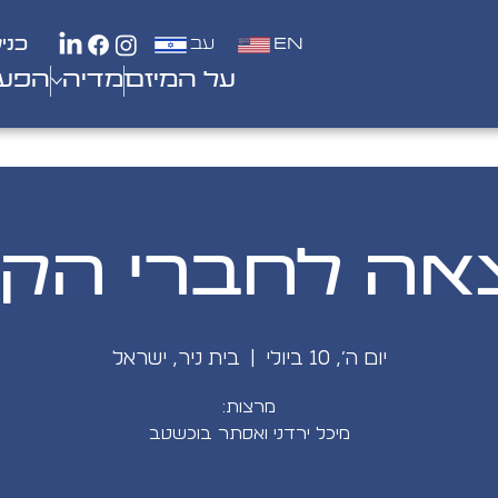
EN
עב
כני
על המיזם
מדיה
הפעי
ה לחברי הקי
יום ה׳, 10 ביולי
  |  
בית ניר, ישראל
מיכל ירדני ואסתר בוכשטב