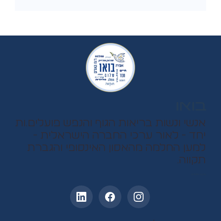
בואו
אנשי ונשות בריאות הגוף והנפש פועלים.ות
יחד - לאור ערכי החברה הישראלית -
למען החלמה מהאסון האינסופי והגברת
תקווה.
עקבו אחרינו