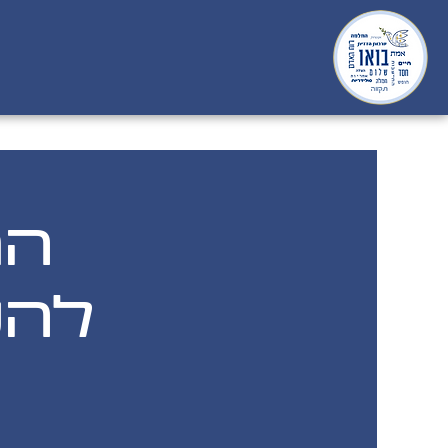
הר
להנד