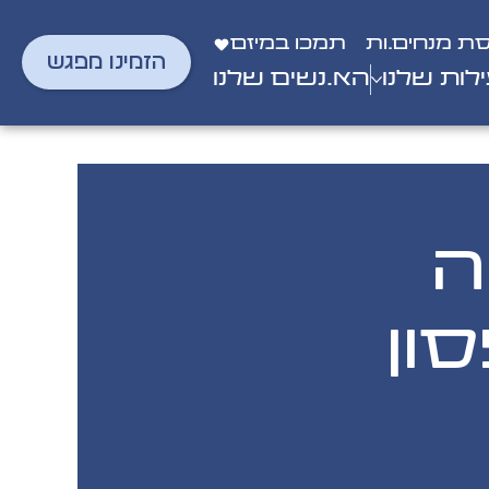
סת מנחים.ות
תמכו במיזם
הזמינו מפגש
לות שלנו
הא.נשים שלנו
ה
סון