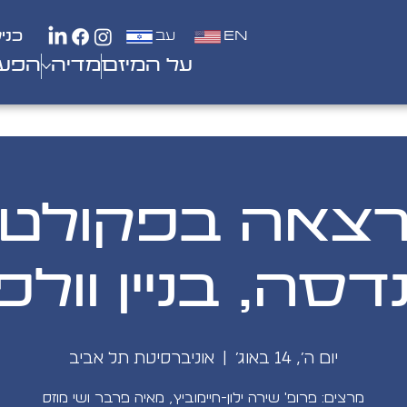
EN
עב
כני
על המיזם
מדיה
הפעי
צאה בפקולט
סה, בניין וולפ
יום ה׳, 14 באוג׳
  |  
אוניברסיטת תל אביב
מרצים: פרופ' שירה ילון-חיימוביץ, מאיה פרבר ושי מוזס