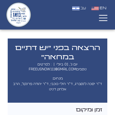
EN
עב
הרצאה בפני "יש דתיים
במחאה"
יום ג׳, 01 ביולי
  |  
: לפרטים
נוספיםfreeusnow111@gmail.com
ד"ר יסכה לנסברג, ד"ר הילי כוכבי, ד"ר יהודה פרנקל, הרב
זמן ומיקום