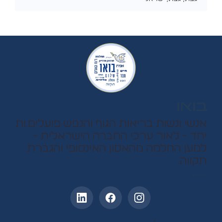
בואו
אנשי ונשות בריאות הגוף והנפש פועלים.ות
יחד - לאור ערכי החברה הישראלית -
למען החלמה מהאסון האינסופי והגברת
תקווה.
עקבו אחרינו