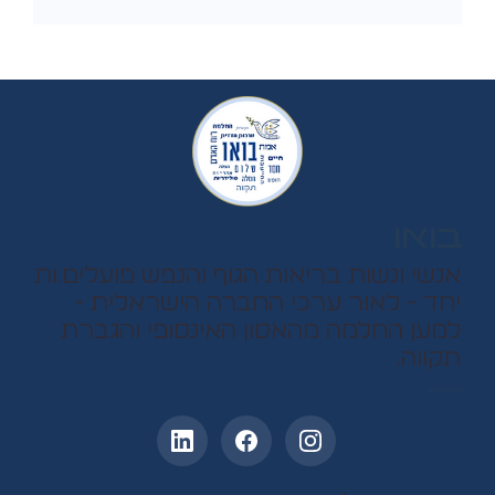
בואו
אנשי ונשות בריאות הגוף והנפש פועלים.ות
יחד - לאור ערכי החברה הישראלית -
למען החלמה מהאסון האינסופי והגברת
תקווה.
עקבו אחרינו