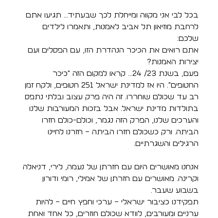
בכל לבי אני מקווה ומייחלת לכך שבעתיד... תגיעו אתם 
לרחבת מוזיאון תל אביב לאמנות, ותאמרו לילדים 
שלכם:
אתם רואים את הכיכר הנהדרת הזו, עם הפסלים ועם 
יצירות האמנות? 
פעם, בשנת 23/ 24... קראו למקום הזה "כיכר 
החטופים". היו אז למדינת ישראל 251 חטופים, ולקח זמן 
רב עד שכולם שוחררו. זה היה פרק עצוב ובלתי נתפס 
בתולדות מדינת ישראל. אבל בזכות המעורבות שלנו 
והערכים שלנו, הפרק הזה נגמר, וכולם-כולם חזרו 
הביתה. ורק כשכולם חזרו הביתה – חזרנו לחיינו 
הרגילים והשגרתיים.  
אנחנו מאושרים היום עם חזרתן של נעמה, לירי, דניאלה 
וקרינה. מאושרים עם חזרתן של אמילי, רומי ודורון 
בשבוע שעבר. 
תפקידנו כציבור ישראלי – ערכי וחפץ חיים – להיות 
ערניים ומעורבים, לוודא שכולם חוזרים, כל אחד ואחת 