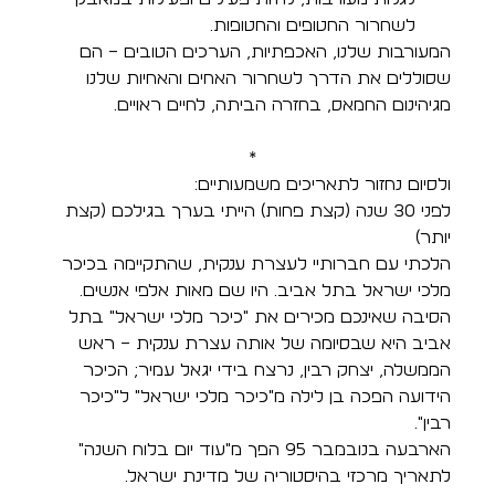
לשחרור החטופים והחטופות. 
המעורבות שלנו, האכפתיות, הערכים הטובים – הם 
שסוללים את הדרך לשחרור האחים והאחיות שלנו 
מגיהינום החמאס, בחזרה הביתה, לחיים ראויים. 
 *
ולסיום נחזור לתאריכים משמעותיים:  
לפני 30 שנה (קצת פחות) הייתי בערך בגילכם (קצת 
יותר) 
הלכתי עם חברותיי לעצרת ענקית, שהתקיימה בכיכר 
מלכי ישראל בתל אביב. היו שם מאות אלפי אנשים. 
הסיבה שאינכם מכירים את "כיכר מלכי ישראל" בתל 
אביב היא שבסיומה של אותה עצרת ענקית – ראש 
הממשלה, יצחק רבין, נרצח בידי יגאל עמיר; הכיכר 
הידועה הפכה בן לילה מ"כיכר מלכי ישראל" ל"כיכר 
רבין". 
הארבעה בנובמבר 95 הפך מ"עוד יום בלוח השנה" 
לתאריך מרכזי בהיסטוריה של מדינת ישראל. 