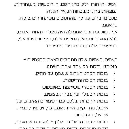
ואמילי. הן חזרו אלינו מהגיהינום, הן חופשיות ומשוחררות, 
ונמצאות בחיק משפחותיהן. איזו הקלה.
כולם מדברים על כך שהחטופים משתחררים בזכות 
טראמפ. 
אני משוכנעת שטראמפ לא היה מצליח להחזיר אותם, 
ללא המעורבות האינטנסיבית שלנו, הציבור הישראלי, 
וספציפית שלכם: בני הנוער והצעירים.
האחים והאחיות שלנו מתחילים לצאת מהגיהינום – 
בזכותנו. בזכות כל אחד ואחת מאיתנו. 
בזכות הסרט הצהוב ששמתָ על התיק. 
בזכות הסיכה והדיסקית.
בזכות הסטורי ששיתפת באינסטוש. 
בזכות הפעולה שהעברתָ בצופים. 
בזכות ההכרות שלכם עם הסיפורים האישיים של 
ארבל, מתן, קית, אוהד, אגם, גלי, זיו, שירי, כפיר, 
אריאל, וכולם וכולן. 
בזכות הבחירה שלכם ושלכן – להגיע לכאן הערב, 
לגלות מעורבות, להיות פעילים ופעילות במאבק 