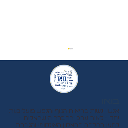
נאום הוד השרון
ערב טוב הוד השרון! כל הכבוד לכל אחד ואחת
מכם! שמי ד"ר הילי כוכבי, אני פסיכולוגית, וכבר 519
ימים ולילות אני פועלת ללא לאות למען עתיד ילדיי,
ולמען הבריאות הנפשית של כולנו. גלי, בתי הצעירה
בת ה- 12.5,
בואו
אנשי ונשות בריאות הגוף והנפש פועלים.ות
יחד - לאור ערכי החברה הישראלית -
למען החלמה מהאסון האינסופי והגברת