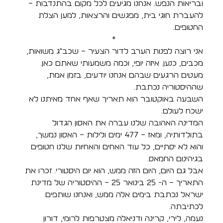
ובריאות הנפש. אנחנו מגיעים לכל מקום בהתנדבות – 
להעברת חוגי בית, מפגשים והרצאות, למען הצלת 
החטופים. 
 *
אני רוצה לפנות הערב לדור הצעיר – שכב"ג משואות, 
מכבים, כנען. איזה יופי, וכמה משמעותי שאתם כאן. 
מעטים הרגעים שבהם אנחנו יודעים, בזמן אמת, 
שההיסטוריה נכתבת. 
השבעה באוקטובר הוא תאריך שאף אחד מאיתנו לא 
ישכח לעולם. 
המדינה האהובה שלנו עברה את האסון הגדול 
בתולדותיה, ומאז – 477 ימים ולילות – האסון נמשך, 
והוא לא יסתיים, כל עוד האחים והאחיות שלנו חטופים 
בגיהינום החמאס. 
אבל גם היום, היום הזה ממש, הוא יום היסטורי. זכרו את 
התאריך – ה- 25 בינואר 25 – ההיסטוריה של מדינת 
ישראל נכתבת בימים אלה ממש, ואנחנו שותפים 
לכתיבתה. 
נעמה, לירי, קרינה ודניאלה מצטרפות לרומי, דורון 